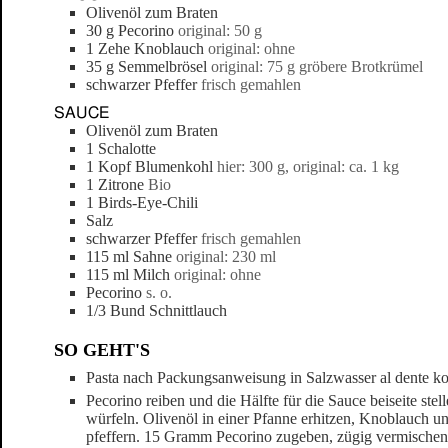
Olivenöl zum Braten
30
g
Pecorino
original: 50 g
1
Zehe
Knoblauch
original: ohne
35
g
Semmelbrösel
original: 75 g gröbere Brotkrümel
schwarzer Pfeffer
frisch gemahlen
SAUCE
Olivenöl zum Braten
1
Schalotte
1
Kopf Blumenkohl
hier: 300 g, original: ca. 1 kg
1
Zitrone
Bio
1
Birds-Eye-Chili
Salz
schwarzer Pfeffer
frisch gemahlen
115
ml
Sahne
original: 230 ml
115
ml
Milch
original: ohne
Pecorino
s. o.
1/3
Bund Schnittlauch
SO GEHT'S
Pasta nach Packungsanweisung in Salzwasser al dente k
Pecorino reiben und die Hälfte für die Sauce beiseite ste
würfeln. Olivenöl in einer Pfanne erhitzen, Knoblauch u
pfeffern. 15 Gramm Pecorino zugeben, zügig vermischen u