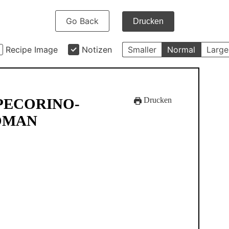
Go Back
Drucken
Recipe Image
Notizen
Smaller
Normal
Large
PECORINO-
Drucken
OMAN