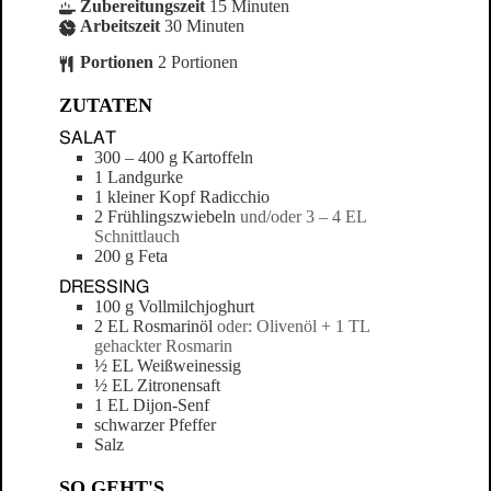
Zubereitungszeit
15
Minuten
Arbeitszeit
30
Minuten
Portionen
2
Portionen
ZUTATEN
SALAT
300 – 400
g
Kartoffeln
1
Landgurke
1
kleiner Kopf
Radicchio
2
Frühlingszwiebeln
und/oder 3 – 4 EL
Schnittlauch
200
g
Feta
DRESSING
100
g
Vollmilchjoghurt
2
EL
Rosmarinöl
oder: Olivenöl + 1 TL
gehackter Rosmarin
½
EL
Weißweinessig
½
EL
Zitronensaft
1
EL
Dijon-Senf
schwarzer Pfeffer
Salz
SO GEHT'S